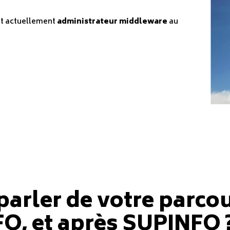
et actuellement
administrateur middleware
au
arler de votre parco
O, et après SUPINFO 