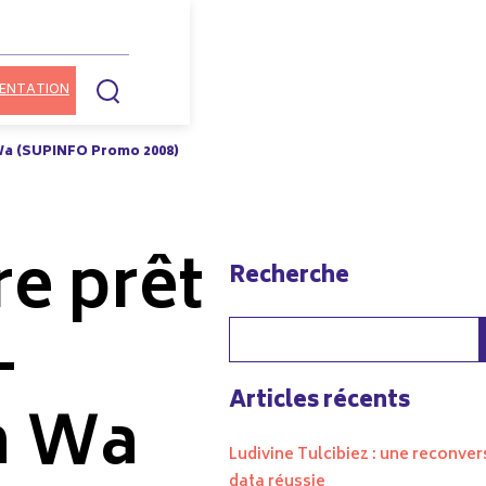
ENTATION
 Wa (SUPINFO Promo 2008)
e prêt
Recherche
–
Articles récents
n Wa
Ludivine Tulcibiez : une reconver
data réussie