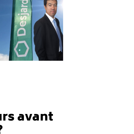
urs avant
?