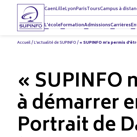
Caen
Lille
Lyon
Paris
Tours
Campus à distan
L’école
Formation
Admissions
Carrières
En
Accueil
/
L’actualité de SUPINFO
/
« SUPINFO m’a permis d’êtr
« SUPINFO m’
à démarrer e
Portrait de 