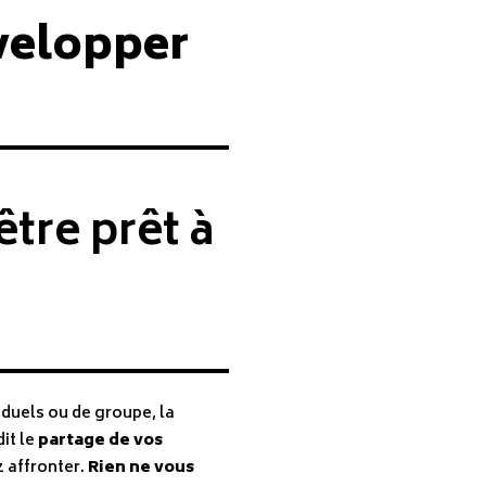
velopper
tre prêt à
iduels ou de groupe, la
it le
partage de vos
z affronter.
Rien ne vous