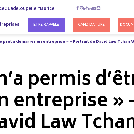
ce
Guadeloupe
Île Maurice
treprises
ÊTRE RAPPELÉ
CANDIDATURE
DOCUM
e prêt à démarrer en entreprise » – Portrait de David Law Tchan
a permis d’êtr
n entreprise » 
David Law Tcha