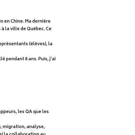
in en Chine. Ma dernière
à la ville de Québec. Ce
eprésentants (élèves), la
é pendant 8 ans. Puis, j’ai
ppeurs, les QA que les
u, migration, analyse,
i la collaboration au