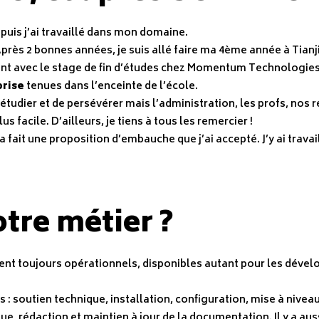
 puis j’ai travaillé dans mon domaine.
rès 2 bonnes années, je suis allé faire ma 4ème année à Tianj
nt avec le stage de fin d’études chez Momentum Technologies 
prise
tenues dans l’enceinte de l’école.
étudier et de persévérer mais l’administration, les profs, nos r
 facile. D’ailleurs, je tiens à tous les remercier !
fait une proposition d’embauche que j’ai accepté. J’y ai travaill
tre métier ?
nt toujours opérationnels, disponibles autant pour les dévelo
 : soutien technique, installation, configuration, mise à nivea
 rédaction et maintien à jour de la documentation. Il y a auss