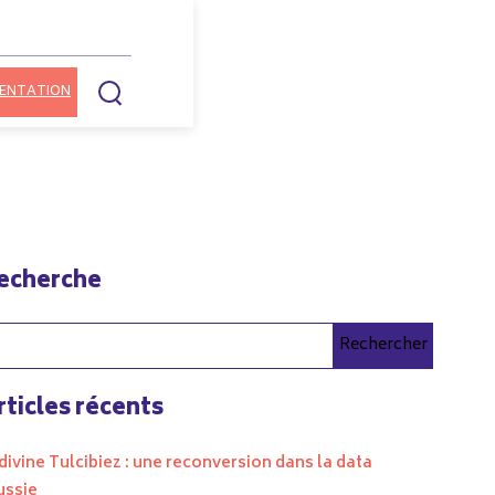
ENTATION
echerche
Rechercher
rticles récents
divine Tulcibiez : une reconversion dans la data
ussie