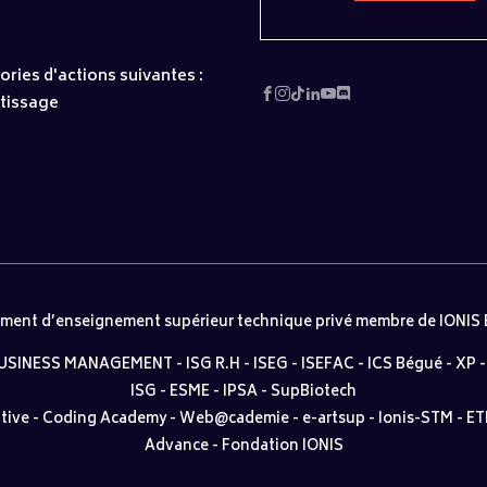
gories d'actions suivantes :
ntissage
ement d’enseignement supérieur technique privé membre de IONIS
BUSINESS MANAGEMENT
-
ISG R.H
-
ISEG
-
ISEFAC
-
ICS Bégué
-
XP
ISG
-
ESME
-
IPSA
-
SupBiotech
tive
-
Coding Academy
-
Web@cademie
-
e-artsup
-
Ionis-STM
-
ET
Advance
-
Fondation IONIS