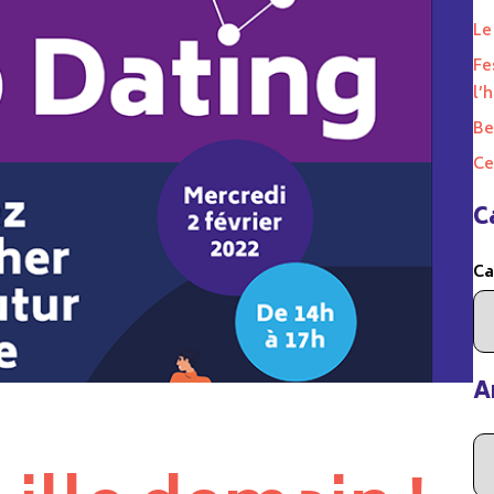
Le
Fe
l’
Be
Ce
C
Ca
A
Ar