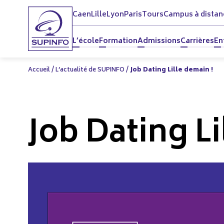
Caen
Lille
Lyon
Paris
Tours
Campus à distan
L’école
Formation
Admissions
Carrières
En
Accueil
/
L’actualité de SUPINFO
/
Job Dating Lille demain !
Job Dating Li