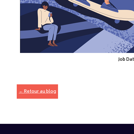
Job Da
← Retour au blog