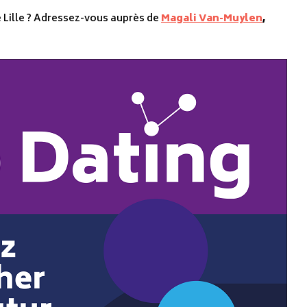
 Lille ? Adressez-vous auprès de
Magali Van-Muylen
,