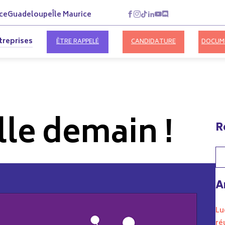
ce
Guadeloupe
Île Maurice
treprises
ÊTRE RAPPELÉ
CANDIDATURE
DOCUM
lle demain !
R
A
Lu
ré