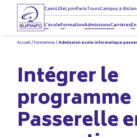
Caen
Lille
Lyon
Paris
Tours
Campus à distan
L’école
Formation
Admissions
Carrières
En
Accueil
/
Formations
/
Admission ecole informatique passer
ce
formatique – Passerelle
Intégrer le
ique – Accès
ique
programme
Passerelle e