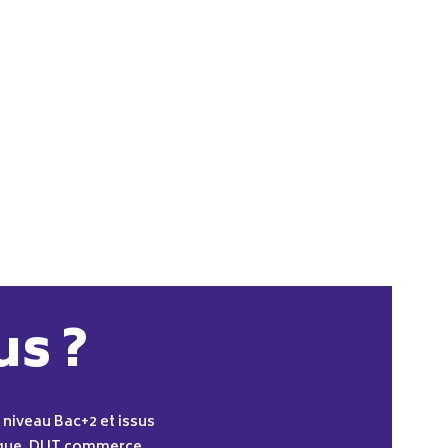
us ?
 niveau Bac+2 et issus
 langue, DUT commerce…