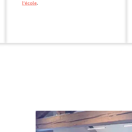
l’école
.