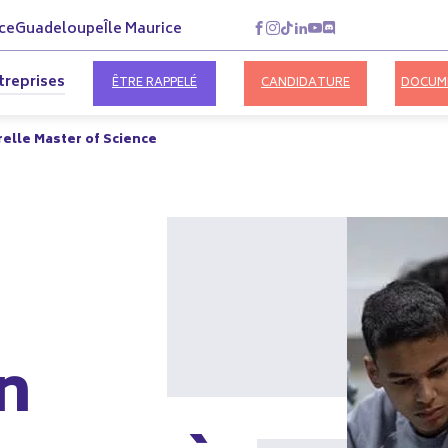
ce
Guadeloupe
Île Maurice
treprises
ÊTRE RAPPELÉ
CANDIDATURE
DOCUM
elle Master of Science
n