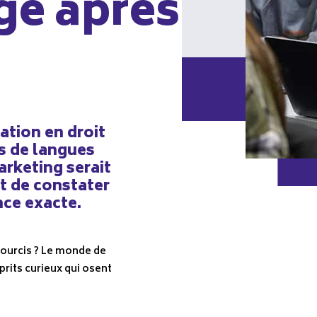
ge après
ation en droit
es de langues
arketing serait
t de constater
nce exacte.
ccourcis ? Le monde de
prits curieux qui osent