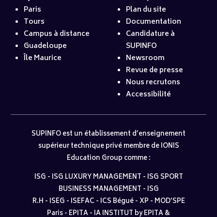
Paris
Plan du site
Tours
Documentation
Campus à distance
Candidature à
Guadeloupe
SUPINFO
Île Maurice
Newsroom
Revue de presse
Nous recrutons
Accessibilité
SUPINFO est un établissement d’enseignement
supérieur technique privé membre de IONIS
Education Group comme :
ISG
-
ISG LUXURY MANAGEMENT
-
ISG SPORT
BUSINESS MANAGEMENT
-
ISG
R.H
-
ISEG
-
ISEFAC
-
ICS Bégué
-
XP
-
MOD’SPE
Paris
-
EPITA
-
IA INSTITUT by EPITA &