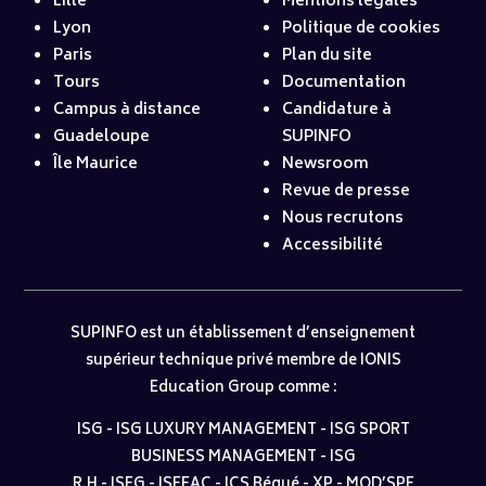
Lille
Mentions légales
Lyon
Politique de cookies
Paris
Plan du site
Tours
Documentation
Campus à distance
Candidature à
Guadeloupe
SUPINFO
Île Maurice
Newsroom
Revue de presse
Nous recrutons
Accessibilité
SUPINFO est un établissement d’enseignement
supérieur technique privé membre de IONIS
Education Group comme :
ISG
-
ISG LUXURY MANAGEMENT
-
ISG SPORT
BUSINESS MANAGEMENT
-
ISG
R.H
-
ISEG
-
ISEFAC
-
ICS Bégué
-
XP
-
MOD’SPE