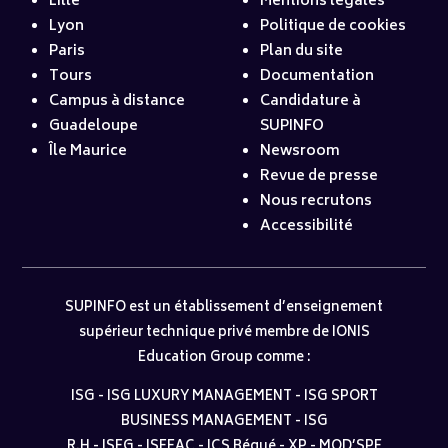
Lille
Mentions légales
Lyon
Politique de cookies
Paris
Plan du site
Tours
Documentation
Campus à distance
Candidature à
Guadeloupe
SUPINFO
Île Maurice
Newsroom
Revue de presse
Nous recrutons
Accessibilité
SUPINFO est un établissement d’enseignement
supérieur technique privé membre de IONIS
Education Group comme :
ISG
-
ISG LUXURY MANAGEMENT
-
ISG SPORT
BUSINESS MANAGEMENT
-
ISG
R.H
-
ISEG
-
ISEFAC
-
ICS Bégué
-
XP
-
MOD’SPE