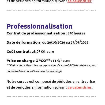
et de périodes en formation suivant
ce calendrier
.
—- —- —- —- —- —- —- —- —- —- —- —- —- —- —- —-
Professionnalisation
Contrat de professionnalisation
: 840 heures
Date de formation
: du 26/10/2026 au 29/09/2028
Coût contrat
: 28,07 €/heure
Prise en charge OPCO**
: 11 €/heure
** Estimation – Merci de vous rapprocher de votre OPCO de référence pour
connaitre leurs conditions de prise en charge
Notre cursus est composé de périodes en entreprise
et de périodes en formation suivant
ce calendrier
.
—- —- —- —- —- —- —- —- —- —- —- —- —- —- —- —-