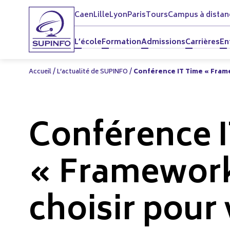
Caen
Lille
Lyon
Paris
Tours
Campus à distan
L’école
Formation
Admissions
Carrières
En
Accueil
/
L’actualité de SUPINFO
/
Conférence IT Time « Frame
Conférence 
« Frameworks
choisir pour 