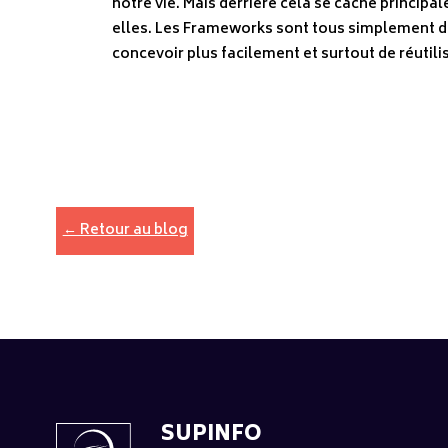
notre vie. Mais derrière cela se cache principal
elles. Les Frameworks sont tous simplement d
concevoir plus facilement et surtout de réutili
← Retour au blog
SUPINFO