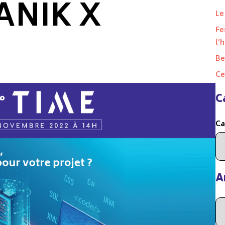
LANIK X
Le
Fe
l’
Be
Ce
C
Ca
A
Ar