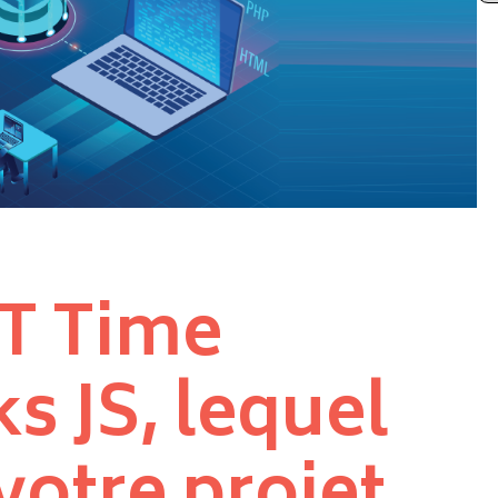
IT Time
 JS, lequel