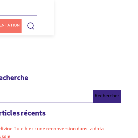
ENTATION
echerche
Rechercher
rticles récents
divine Tulcibiez : une reconversion dans la data
ussie