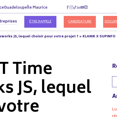
ce
Guadeloupe
Île Maurice
treprises
ÊTRE RAPPELÉ
CANDIDATURE
DOCUM
works JS, lequel choisir pour votre projet ? » KLANIK X SUPINFO
IT Time
R
 JS, lequel
A
votre
Lu
ré