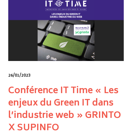
26/01/2023
Conférence IT Time « Les
enjeux du Green IT dans
l’industrie web » GRINTO
X SUPINFO