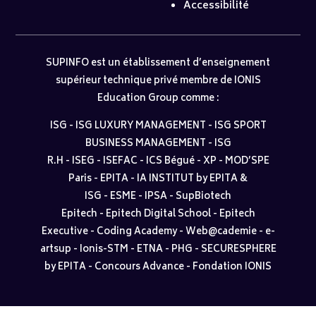
Accessibilité
SUPINFO est un établissement d’enseignement
supérieur technique privé membre de IONIS
Education Group comme :
ISG
-
ISG LUXURY MANAGEMENT
-
ISG SPORT
BUSINESS MANAGEMENT
-
ISG
R.H
-
ISEG
-
ISEFAC
-
ICS Bégué
-
XP
-
MOD’SPE
Paris
-
EPITA
-
IA INSTITUT by EPITA &
ISG
-
ESME
-
IPSA
-
SupBiotech
Epitech
-
Epitech Digital School
-
Epitech
Executive
-
Coding Academy
-
Web@cademie
-
e-
artsup
-
Ionis-STM
-
ETNA
-
PHG
-
SECURESPHERE
by EPITA
-
Concours Advance
-
Fondation IONIS